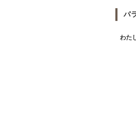
パラ
わた