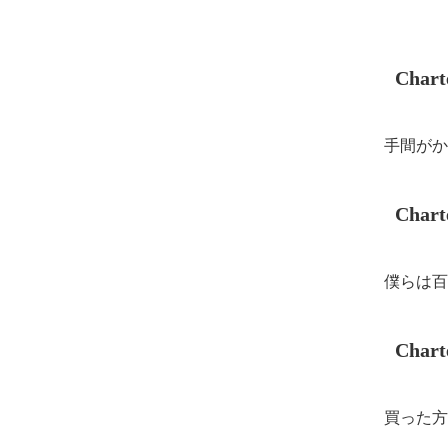
Cha
手間がか
Cha
僕らは百
Cha
買った方