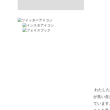
わたした
が良い在
ています