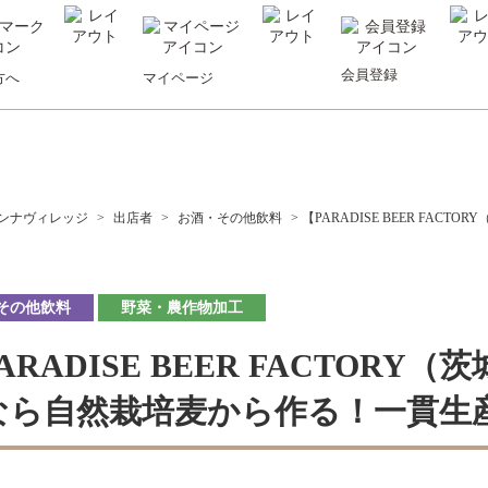
会員登録
方へ
マイページ
ンナヴィレッジ
>
出店者
>
お酒・その他飲料
>
【PARADISE BEER F
その他飲料
野菜・農作物加工
ARADISE BEER FACTOR
なら自然栽培麦から作る！一貫生