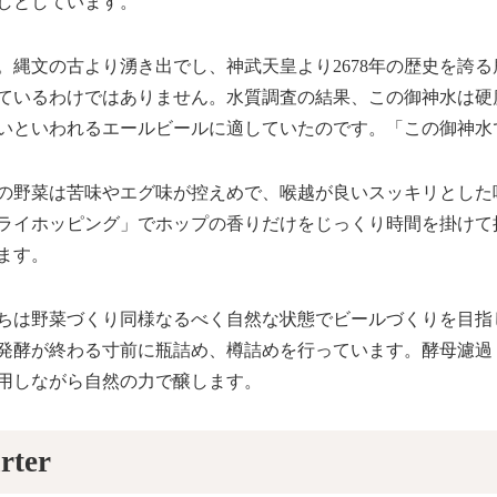
しとしています。
。縄文の古より湧き出でし、神武天皇より2678年の歴史を誇
ているわけではありません。水質調査の結果、この御神水は硬度
いといわれるエールビールに適していたのです。「この御神水
の野菜は苦味やエグ味が控えめで、喉越が良いスッキリとした
ライホッピング」でホップの香りだけをじっくり時間を掛けて
ます。
ちは野菜づくり同様なるべく自然な状態でビールづくりを目指
発酵が終わる寸前に瓶詰め、樽詰めを行っています。酵母濾過
用しながら自然の力で醸します。
rter