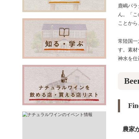
鹿嶋パラ
ん。「こ
ことから
常陸国一
す。素材
神水を仕
Bee
Fin
農家