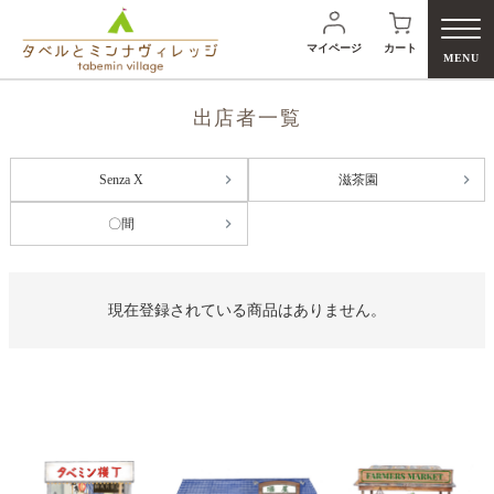
マイページ
カート
MENU
出店者一覧
Senza X
滋茶園
検
〇間
現在登録されている商品はありません。