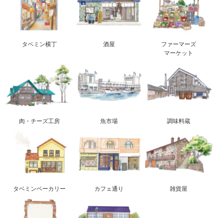
タベミン横丁
酒屋
ファーマーズ
マーケット
肉・チーズ工房
魚市場
調味料蔵
タベミンベーカリー
カフェ通り
雑貨屋