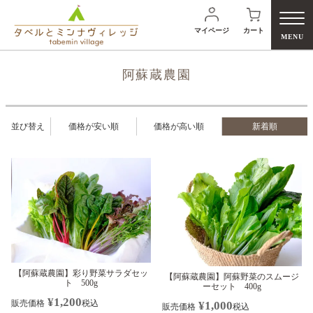
マイページ
カート
MENU
阿蘇蔵農園
並び替え
価格が安い順
価格が高い順
新着順
検
【阿蘇蔵農園】彩り野菜サラダセッ
【阿蘇蔵農園】阿蘇野菜のスムージ
ト 500g
ーセット 400g
¥
1,200
販売価格
税込
¥
1,000
販売価格
税込