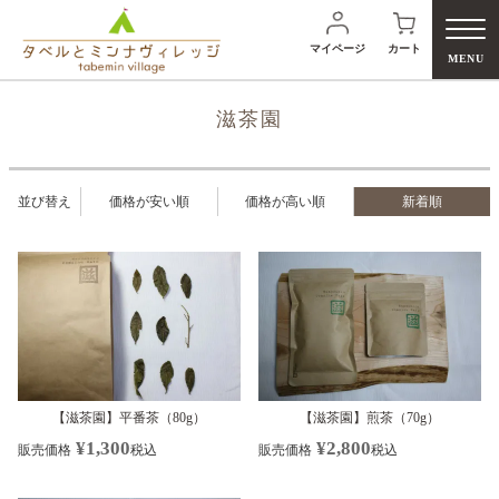
マイページ
カート
MENU
滋茶園
並び替え
価格が安い順
価格が高い順
新着順
検
【滋茶園】平番茶（80g）
【滋茶園】煎茶（70g）
¥
1,300
¥
2,800
販売価格
税込
販売価格
税込