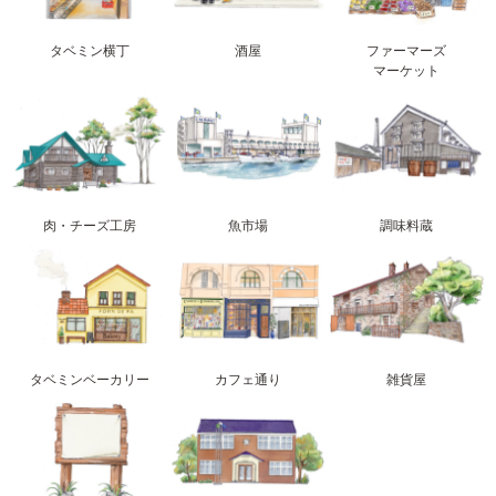
タベミン横丁
酒屋
ファーマーズ
マーケット
肉・チーズ工房
魚市場
調味料蔵
タベミンベーカリー
カフェ通り
雑貨屋