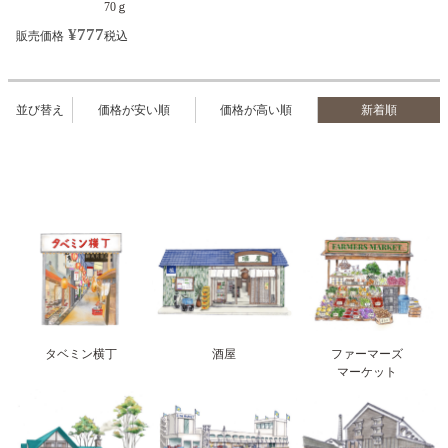
70ｇ
¥
777
販売価格
税込
並び替え
価格が安い順
価格が高い順
新着順
タベミン横丁
酒屋
ファーマーズ
マーケット