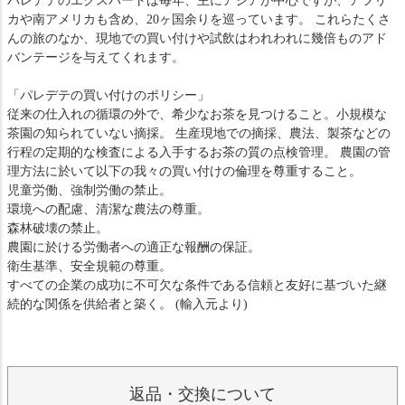
パレデテのエクスパートは毎年、主にアジアが中心ですが、アフリ
カや南アメリカも含め、20ヶ国余りを巡っています。 これらたくさ
んの旅のなか、現地での買い付けや試飲はわれわれに幾倍ものアド
バンテージを与えてくれます。
「パレデテの買い付けのポリシー」
従来の仕入れの循環の外で、希少なお茶を見つけること。小規模な
茶園の知られていない摘採。 生産現地での摘採、農法、製茶などの
行程の定期的な検査による入手するお茶の質の点検管理。 農園の管
理方法に於いて以下の我々の買い付けの倫理を尊重すること。
児童労働、強制労働の禁止。
環境への配慮、清潔な農法の尊重。
森林破壊の禁止。
農園に於ける労働者への適正な報酬の保証。
衛生基準、安全規範の尊重。
すべての企業の成功に不可欠な条件である信頼と友好に基づいた継
続的な関係を供給者と築く。 (輸入元より)
返品・交換について