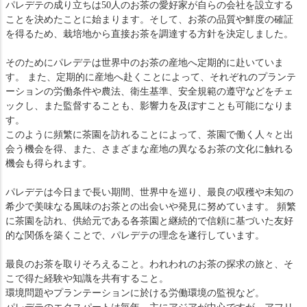
パレデテの成り立ちは50人のお茶の愛好家が自らの会社を設立する
ことを決めたことに始まります。そして、お茶の品質や鮮度の確証
を得るため、栽培地から直接お茶を調達する方針を決定しました。
そのためにパレデテは世界中のお茶の産地へ定期的に赴いていま
す。 また、定期的に産地へ赴くことによって、それぞれのプランテ
ーションの労働条件や農法、衛生基準、安全規範の遵守などをチェ
ックし、また監督することも、影響力を及ぼすことも可能になりま
す。
このように頻繁に茶園を訪れることによって、茶園で働く人々と出
会う機会を得、また、さまざまな産地の異なるお茶の文化に触れる
機会も得られます。
パレデテは今日まで長い期間、世界中を巡り、最良の収穫や未知の
希少で美味なる風味のお茶との出会いや発見に努めています。 頻繁
に茶園を訪れ、供給元である各茶園と継続的で信頼に基づいた友好
的な関係を築くことで、パレデテの理念を遂行しています。
最良のお茶を取りそろえること。われわれのお茶の探求の旅と、そ
こで得た経験や知識を共有すること。
環境問題やプランテーションに於ける労働環境の監視など。