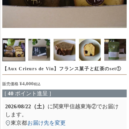
【Aux Crieurs de Vin】フランス菓子と紅茶のset①
¥
4,000
販売価格
税込
[
40
ポイント進呈 ]
2026/08/22（土）
に
関東甲信越東海②
でお届け
します。
東京都
お届け先を変更