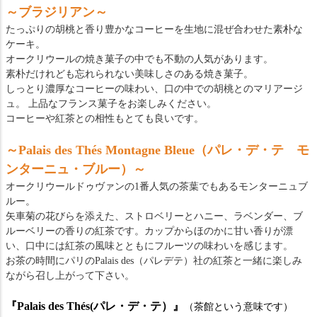
～ブラジリアン～
たっぷりの胡桃と香り豊かなコーヒーを生地に混ぜ合わせた素朴な
ケーキ。
オークリウールの焼き菓子の中でも不動の人気があります。
素朴だけれども忘れられない美味しさのある焼き菓子。
しっとり濃厚なコーヒーの味わい、口の中での胡桃とのマリアージ
ュ。 上品なフランス菓子をお楽しみください。
コーヒーや紅茶との相性もとても良いです。
～Palais des Thés Montagne Bleue（パレ・デ・テ モ
ンターニュ・ブルー）～
オークリウールドゥヴァンの1番人気の茶葉でもあるモンターニュブ
ルー。
矢車菊の花びらを添えた、ストロベリーとハニー、ラベンダー、ブ
ルーベリーの香りの紅茶です。カップからほのかに甘い香りが漂
い、口中には紅茶の風味とともにフルーツの味わいを感じます。
お茶の時間にパリのPalais des（パレデテ）社の紅茶と一緒に楽しみ
ながら召し上がって下さい。
『Palais des Thés(パレ・デ・テ）』
（茶館という意味です）