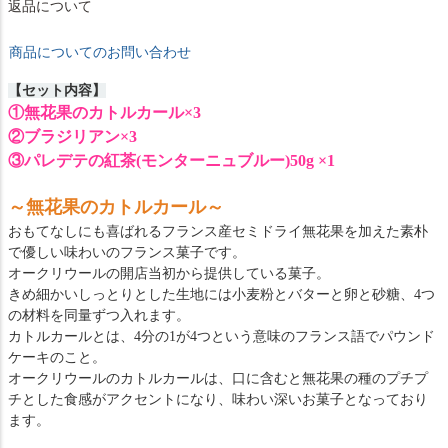
返品について
商品についてのお問い合わせ
【セット内容】
①無花果のカトルカール×3
②ブラジリアン×3
③パレデテの紅茶(モンターニュブルー)50g ×1
～無花果のカトルカール～
おもてなしにも喜ばれるフランス産セミドライ無花果を加えた素朴
で優しい味わいのフランス菓子です。
オークリウールの開店当初から提供している菓子。
きめ細かいしっとりとした生地には小麦粉とバターと卵と砂糖、4つ
の材料を同量ずつ入れます。
カトルカールとは、4分の1が4つという意味のフランス語でパウンド
ケーキのこと。
オークリウールのカトルカールは、口に含むと無花果の種のプチプ
チとした食感がアクセントになり、味わい深いお菓子となっており
ます。