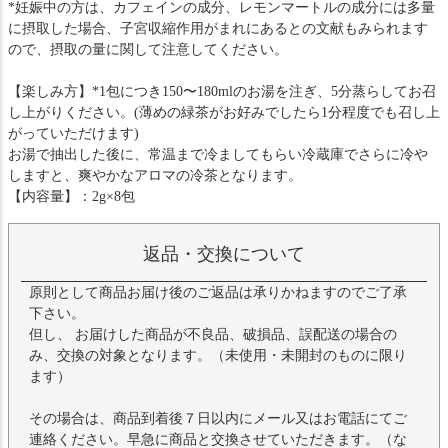
*妊娠中の方は、カフェインの成分、レモンマートルの成分には多量
に摂取した場合、子宮収縮作用がまれにあるとの文献もみられます
ので、摂取の量に関して注意してください。
【楽しみ方】*1包につき150〜180mlのお湯を注ぎ、5分蒸らしてお召
し上がりください。(薄めの緑茶がお好みでしたら1分程度でも召し上
がっていただけます)
お湯で抽出した後に、常温まで冷ましてもらい冷蔵庫でさらに冷や
しますと、爽やかなアロマの冷茶となります。
【内容量】：2g×8包
返品・交換について
原則として商品お届け後のご返品は承りかねますのでご了承
下さい。
但し、 お届けした商品が不良品、破損品、誤配送の場合の
み、交換の対象となります。（未使用・未開封のものに限り
ます）
その場合は、商品到着後７日以内にメール又はお電話にてご
連絡ください。早急に商品と交換させていただきます。（な