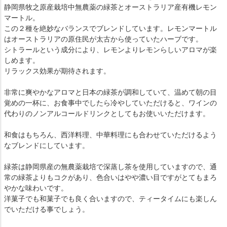
静岡県牧之原産栽培中無農薬の緑茶とオーストラリア産有機レモン
マートル。
この２種を絶妙なバランスでブレンドしています。レモンマートル
はオーストラリアの原住民が太古から使っていたハーブです。
シトラールという成分により、レモンよりレモンらしいアロマが楽
しめます。
リラックス効果が期待されます。
非常に爽やかなアロマと日本の緑茶が調和していて、温めて朝の目
覚めの一杯に、お食事中でしたら冷やしていただけると、ワインの
代わりのノンアルコールドリンクとしてもお使いいただけます。
和食はもちろん、西洋料理、中華料理にも合わせていただけるよう
なブレンドにしています。
緑茶は静岡県産の無農薬栽培で深蒸し茶を使用していますので、通
常の緑茶よりもコクがあり、色合いはやや濃い目ですがとてもまろ
やかな味わいです。
洋菓子でも和菓子でも良く合いますので、ティータイムにも楽しん
でいただける事でしょう。