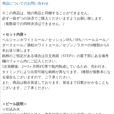
商品についてのお問い合わせ
※この商品は、他の商品と同梱することができません。
必ず一箱ずつの決済でご購入くださいますようお願い致します。
（複数箱での同時決済はできません。）
＜セット内容＞
ベルジャンホワイトエール／セッションIPA／IPA／ペールエール／
ダークエール／酒粕ホワイトエール／セゾン／ラガーの8種類から6
本お送り致します。
銘柄のご指定がある場合は注文画面（STEP1）の最下部にある備考
欄のフォーム内にご記入ください。
1次発酵後、2〜3ヶ月間4℃帯で瓶内熟成しているため、売れ行き、
タイミングにより出荷可能な銘柄が異なります。1種類が複数本にな
る場合もございますので、ご了承ください。
また、商品は順次発送しております。発送まで日数がかかることも
ございます。ご了承ください。
＜ビール説明＞
☆仕込み水