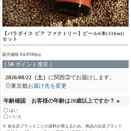
【パラダイス ビア ファクトリー】ビール6本(330ml)
セット
¥
4,950
販売価格
税込
[
50
ポイント進呈 ]
2026/08/22（土）
に
関西③
でお届けします。
東京都
お届け先を変更
年齢確認 お客様の年齢は20歳以上ですか？
(
はい
いいえ
必
※ 各出店ブランドごとの送料が異なるため、商品の出店ブランド
須