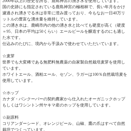
2000年以上の歴史を誇る、鹿島神宮の湧き水を使用しています。
国の史跡にも指定されている鹿島神宮の極相林で、長い年月をかけ
濾過され湧きでる水は非常に澄み渡っており、今もなお一日40万リ
ットルの豊富な湧水量を維持しています。
この湧き水は、鹿嶋市内の他の湧き水と比べても硬度が高く（硬度
＝95、日本の平均は50くらい）エールビールを醸造するのにも適し
た水です。
仕込みのたびに、境内から手汲みで使わせていただいています。
☆麦芽
世界でも大変稀である無肥料無農薬の自家製自然栽培麦芽を使用し
ています。
ホワイトエール、酒粕エール、セゾン、ラガーは100％自然栽培麦を
使用しています。
☆ホップ
カナダ・バンクーバーの契約農家から仕入れたオーガニックホップ
もしくはワシントン州ヤキマ産のホップを使用しています。
☆副原料
コリアンダーシード、オレンジピール、山椒、鷹の爪はすべて自然
栽培でつくっています。