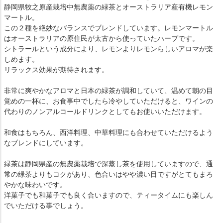
静岡県牧之原産栽培中無農薬の緑茶とオーストラリア産有機レモン
マートル。
この２種を絶妙なバランスでブレンドしています。レモンマートル
はオーストラリアの原住民が太古から使っていたハーブです。
シトラールという成分により、レモンよりレモンらしいアロマが楽
しめます。
リラックス効果が期待されます。
非常に爽やかなアロマと日本の緑茶が調和していて、温めて朝の目
覚めの一杯に、お食事中でしたら冷やしていただけると、ワインの
代わりのノンアルコールドリンクとしてもお使いいただけます。
和食はもちろん、西洋料理、中華料理にも合わせていただけるよう
なブレンドにしています。
緑茶は静岡県産の無農薬栽培で深蒸し茶を使用していますので、通
常の緑茶よりもコクがあり、色合いはやや濃い目ですがとてもまろ
やかな味わいです。
洋菓子でも和菓子でも良く合いますので、ティータイムにも楽しん
でいただける事でしょう。