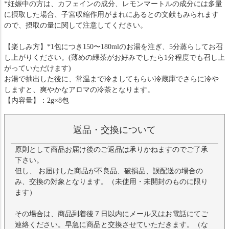
*妊娠中の方は、カフェインの成分、レモンマートルの成分には多量
に摂取した場合、子宮収縮作用がまれにあるとの文献もみられます
ので、摂取の量に関して注意してください。
【楽しみ方】*1包につき150〜180mlのお湯を注ぎ、5分蒸らしてお召
し上がりください。(薄めの緑茶がお好みでしたら1分程度でも召し上
がっていただけます)
お湯で抽出した後に、常温まで冷ましてもらい冷蔵庫でさらに冷や
しますと、爽やかなアロマの冷茶となります。
【内容量】：2g×8包
返品・交換について
原則として商品お届け後のご返品は承りかねますのでご了承
下さい。
但し、 お届けした商品が不良品、破損品、誤配送の場合の
み、交換の対象となります。（未使用・未開封のものに限り
ます）
その場合は、商品到着後７日以内にメール又はお電話にてご
連絡ください。早急に商品と交換させていただきます。（な