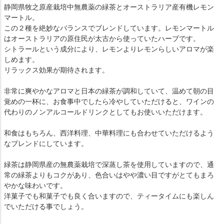
静岡県牧之原産栽培中無農薬の緑茶とオーストラリア産有機レモン
マートル。
この２種を絶妙なバランスでブレンドしています。レモンマートル
はオーストラリアの原住民が太古から使っていたハーブです。
シトラールという成分により、レモンよりレモンらしいアロマが楽
しめます。
リラックス効果が期待されます。
非常に爽やかなアロマと日本の緑茶が調和していて、温めて朝の目
覚めの一杯に、お食事中でしたら冷やしていただけると、ワインの
代わりのノンアルコールドリンクとしてもお使いいただけます。
和食はもちろん、西洋料理、中華料理にも合わせていただけるよう
なブレンドにしています。
緑茶は静岡県産の無農薬栽培で深蒸し茶を使用していますので、通
常の緑茶よりもコクがあり、色合いはやや濃い目ですがとてもまろ
やかな味わいです。
洋菓子でも和菓子でも良く合いますので、ティータイムにも楽しん
でいただける事でしょう。