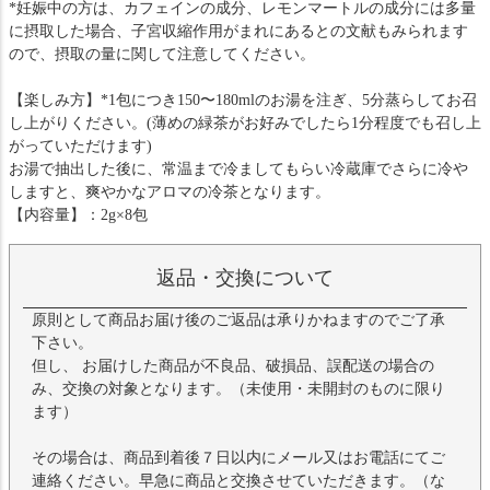
*妊娠中の方は、カフェインの成分、レモンマートルの成分には多量
に摂取した場合、子宮収縮作用がまれにあるとの文献もみられます
ので、摂取の量に関して注意してください。
【楽しみ方】*1包につき150〜180mlのお湯を注ぎ、5分蒸らしてお召
し上がりください。(薄めの緑茶がお好みでしたら1分程度でも召し上
がっていただけます)
お湯で抽出した後に、常温まで冷ましてもらい冷蔵庫でさらに冷や
しますと、爽やかなアロマの冷茶となります。
【内容量】：2g×8包
返品・交換について
原則として商品お届け後のご返品は承りかねますのでご了承
下さい。
但し、 お届けした商品が不良品、破損品、誤配送の場合の
み、交換の対象となります。（未使用・未開封のものに限り
ます）
その場合は、商品到着後７日以内にメール又はお電話にてご
連絡ください。早急に商品と交換させていただきます。（な