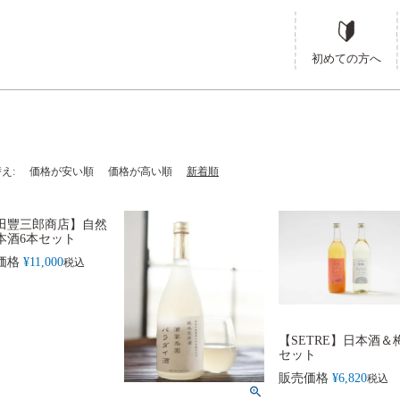
HOME
お酒・その他飲料
日本酒
初めての方へ
替え
価格が安い順
価格が高い順
新着順
田豐三郎商店】自然
本酒6本セット
価格
¥
11,000
税込
【SETRE】日本酒＆
セット
販売価格
¥
6,820
税込