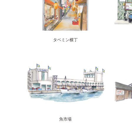
タベミン横丁
魚市場