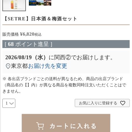
【SETRE】日本酒＆梅酒セット
¥
6,820
販売価格
税込
[
68
ポイント進呈 ]
2026/08/19（水）
に
関西②
でお届けします。
東京都
お届け先を変更
※ 各出店ブランドごとの送料が異なるため、商品の出店ブランド
（商品名の【】内）が異なる商品を複数同時注文いただくことはで
きません。
お気に入りに登録する