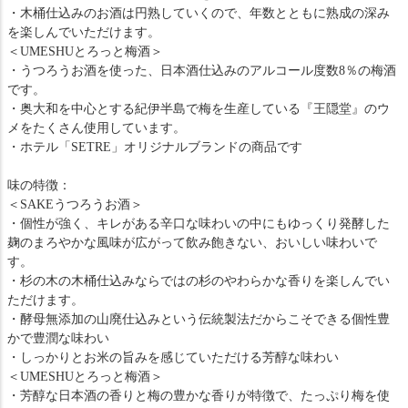
・木桶仕込みのお酒は円熟していくので、年数とともに熟成の深み
を楽しんでいただけます。
＜UMESHUとろっと梅酒＞
・うつろうお酒を使った、日本酒仕込みのアルコール度数8％の梅酒
です。
・奥大和を中心とする紀伊半島で梅を生産している『王隠堂』のウ
メをたくさん使用しています。
・ホテル「SETRE」オリジナルブランドの商品です
味の特徴：
＜SAKEうつろうお酒＞
・個性が強く、キレがある辛口な味わいの中にもゆっくり発酵した
麹のまろやかな風味が広がって飲み飽きない、おいしい味わいで
す。
・杉の木の木桶仕込みならではの杉のやわらかな香りを楽しんでい
ただけます。
・酵母無添加の山廃仕込みという伝統製法だからこそできる個性豊
かで豊潤な味わい
・しっかりとお米の旨みを感じていただける芳醇な味わい
＜UMESHUとろっと梅酒＞
・芳醇な日本酒の香りと梅の豊かな香りが特徴で、たっぷり梅を使