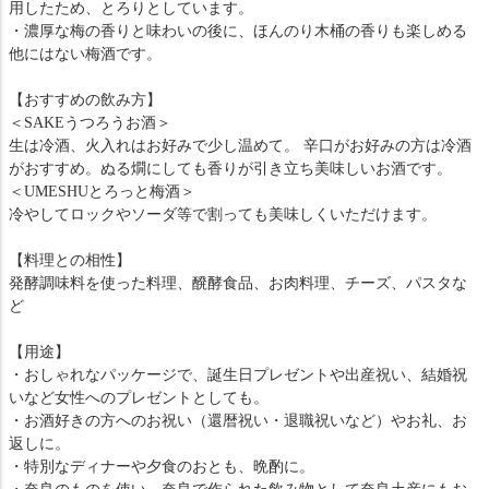
用したため、とろりとしています。
・濃厚な梅の香りと味わいの後に、ほんのり木桶の香りも楽しめる
他にはない梅酒です。
【おすすめの飲み方】
＜SAKEうつろうお酒＞
生は冷酒、火入れはお好みで少し温めて。 辛口がお好みの方は冷酒
がおすすめ。ぬる燗にしても香りが引き立ち美味しいお酒です。
＜UMESHUとろっと梅酒＞
冷やしてロックやソーダ等で割っても美味しくいただけます。
【料理との相性】
発酵調味料を使った料理、醗酵食品、お肉料理、チーズ、パスタな
ど
【用途】
・おしゃれなパッケージで、誕生日プレゼントや出産祝い、結婚祝
いなど女性へのプレゼントとしても。
・お酒好きの方へのお祝い（還暦祝い・退職祝いなど）やお礼、お
返しに。
・特別なディナーや夕食のおとも、晩酌に。