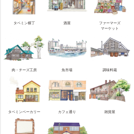
タベミン横丁
酒屋
ファーマーズ
マーケット
肉・チーズ工房
魚市場
調味料蔵
タベミンベーカリー
カフェ通り
雑貨屋