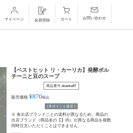
スープ
発酵ポルチーニと豆のスープ
お問い合わせ
マイページ
カート
ープ
会員登録
ニと豆のスープ
【ベストヒット リ・カーリカ】発酵ポル
チーニと豆のスープ
商品番号
ricarica07
¥
870
販売価格
税込
[
9
ポイント進呈 ]
※ 各出店ブランドごとの送料が異なるため、商品の
出店ブランド（商品名の【】内）が異なる商品を複数
同時注文いただくことはできません。