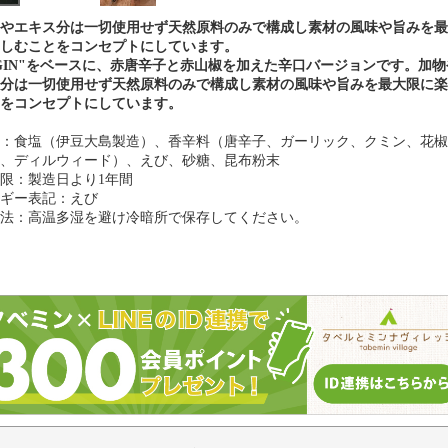
やエキス分は一切使用せず天然原料のみで構成し素材の風味や旨みを最
しむことをコンセプトにしています。
IGIN"をベースに、赤唐辛子と赤山椒を加えた辛口バージョンです。加物
分は一切使用せず天然原料のみで構成し素材の風味や旨みを最大限に楽
をコンセプトにしています。
：食塩（伊豆大島製造）、香辛料（唐辛子、ガーリック、クミン、花椒
、ディルウィード）、えび、砂糖、昆布粉末
限：製造日より1年間
ギー表記：えび
法：高温多湿を避け冷暗所で保存してください。