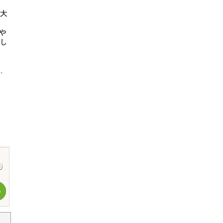
大
や
し
、