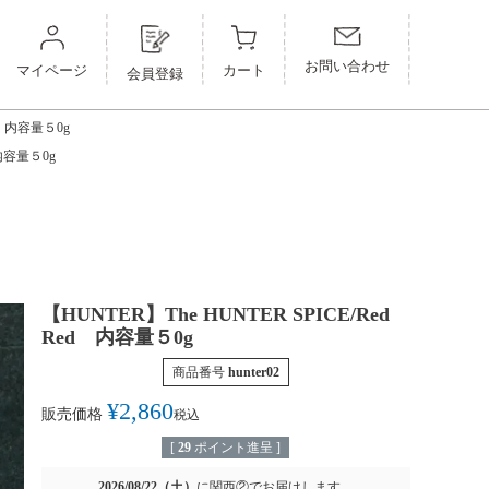
0g
 Red 内容量５0g
お問い合わせ
マイページ
カート
g
会員登録
量５0g
ed 内容量５0g
 内容量５0g
【HUNTER】The HUNTER SPICE/Red
Red 内容量５0g
商品番号
hunter02
¥
2,860
販売価格
税込
[
29
ポイント進呈 ]
2026/08/22（土）
に
関西②
でお届けします。